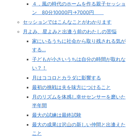
４．風の時代のホームを作る親子セッショ
ン 80分10000円→7000円
セッションではこんなことがわかります
月よみ、星よみと出逢う前のわたしの苦悩
家にいるうちに社会から取り残される気が
する…
子どもが小さいうちは自分の時間が取れな
い？！
月はココロとカラダに影響する
最初の挑戦は夫を味方につけること
月のリズムを体感し幸せセンサーを磨いた
半年間
最大の試練は最終試験
最大の成果は沢山の新しい仲間と出逢えた
こと