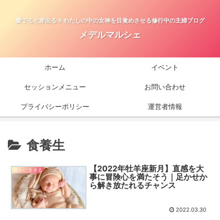
愛でると芽出る☆わたしの中の女神を目覚めさせる修行中の主婦ブログ
メデルマルシェ
ホーム
イベント
セッションメニュー
お問い合わせ
プライバシーポリシー
運営者情報
食養生
【2022年牡羊座新月】直感を大
豊かに生きる
事に冒険心を満たそう｜足かせか
ら解き放たれるチャンス
2022.03.30