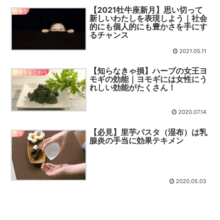
【2021牡牛座新月】思い切って
食養生
新しいわたしを表現しよう｜社会
的にも個人的にも豊かさを手にす
るチャンス
2021.05.11
【知らなきゃ損】ハーブの女王ヨ
季節をあじわう
モギの効能｜ヨモギには女性にう
れしい効能がたくさん！
2020.07.14
【必見】里芋パスタ（湿布）は乳
育児
腺炎の手当に効果テキメン
2020.05.03